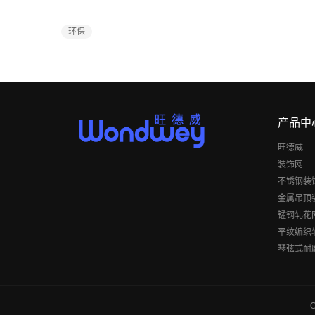
环保
产品中
旺德威
装饰网
不锈钢装
金属吊顶
锰钢轧花
平纹编织
琴弦式耐
C