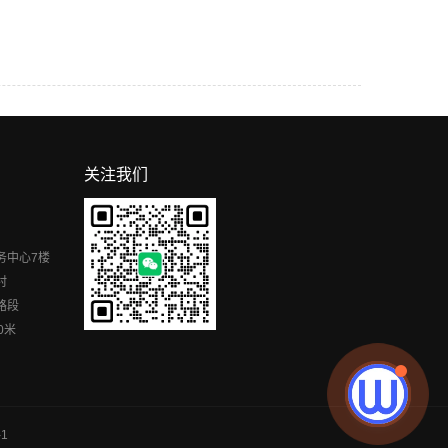
关注我们
务中心7楼
村
路段
0米
1