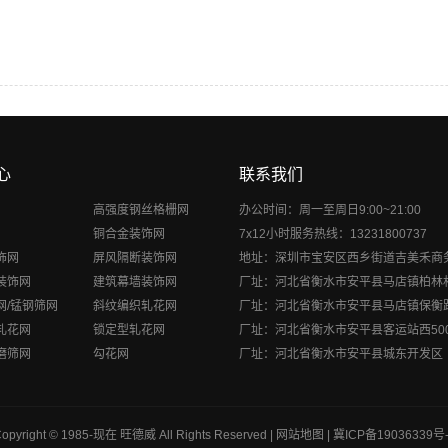
心
联系我们
高强度钢丝格栅网
办公时间：周一至周日9:00~21:00
铜合金装饰网
7x12小时服务热线：13231800737
饰网
屏风隔断装饰网
地址：深圳市宝安区西乡街道吉美禾商
装饰网
建筑幕墙装饰网
厂址：河北省衡水市安平县马店镇柏林
网/锰钢筛网
斜纹编织轧花网
厂址：河北省衡水市安平县马店镇保衡
轧花网
锁定型轧花网
厂址：河北省衡水市安平县客运站西50
磨筛网
勾花网
厂址：河北省衡水市安平县城东开发区
opyright © 1985-现在
旺德威
All Rights Reserved |
网站地图
|
冀ICP备19036339号-