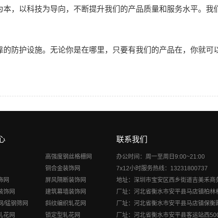
为本，以科技为导向，不断提升我们的产品质量和服务水平。我
靠的防护设施。无论你是在哪里，只要有我们的产品在，你就可
心
联系我们
高强度钢丝格栅网
办公时间：周一至周日9:00~21:00
铜合金装饰网
7x12小时服务热线：13231800737
饰网
屏风隔断装饰网
地址：深圳市宝安区西乡街道吉美禾商
装饰网
建筑幕墙装饰网
厂址：河北省衡水市安平县马店镇柏林
网/锰钢筛网
斜纹编织轧花网
厂址：河北省衡水市安平县马店镇保衡
轧花网
锁定型轧花网
厂址：河北省衡水市安平县客运站西50