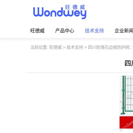
旺德威️_安平县正德机械厂旗舰品牌
旺德威
产品中心
技术支持
企业新
当前位置:
旺德威
>
技术支持
>
四川防落石边坡防护网
四