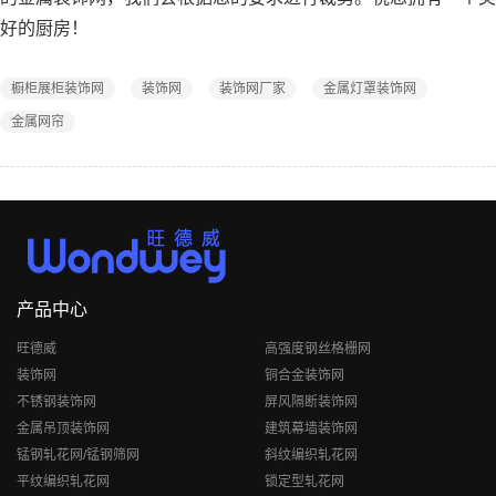
好的厨房！
橱柜展柜装饰网
装饰网
装饰网厂家
金属灯罩装饰网
金属网帘
产品中心
旺德威
高强度钢丝格栅网
装饰网
铜合金装饰网
不锈钢装饰网
屏风隔断装饰网
金属吊顶装饰网
建筑幕墙装饰网
锰钢轧花网/锰钢筛网
斜纹编织轧花网
平纹编织轧花网
锁定型轧花网