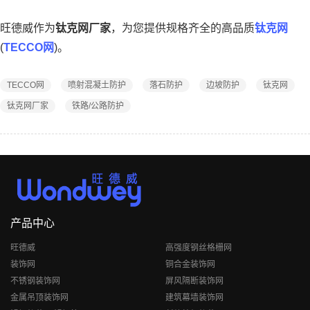
旺德威作为
钛克网厂家
，为您提供规格齐全的高品质
钛克网
(
TECCO网
)。
TECCO网
喷射混凝土防护
落石防护
边坡防护
钛克网
钛克网厂家
铁路/公路防护
产品中心
旺德威
高强度钢丝格栅网
装饰网
铜合金装饰网
不锈钢装饰网
屏风隔断装饰网
金属吊顶装饰网
建筑幕墙装饰网