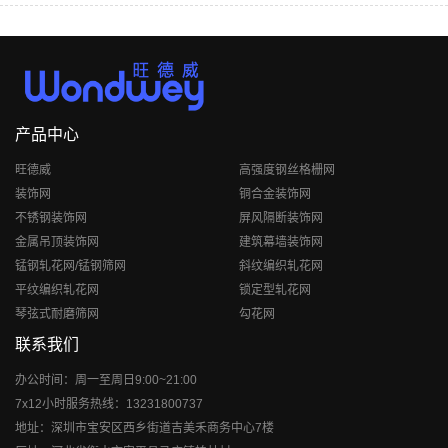
产品中心
旺德威
高强度钢丝格栅网
装饰网
铜合金装饰网
不锈钢装饰网
屏风隔断装饰网
金属吊顶装饰网
建筑幕墙装饰网
锰钢轧花网/锰钢筛网
斜纹编织轧花网
平纹编织轧花网
锁定型轧花网
琴弦式耐磨筛网
勾花网
联系我们
办公时间：周一至周日9:00~21:00
7x12小时服务热线：13231800737
地址：深圳市宝安区西乡街道吉美禾商务中心7楼