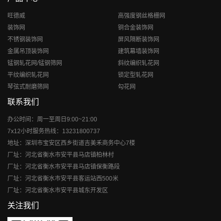
旺德威
高强度钢丝格栅网
装饰网
铜合金装饰网
不锈钢装饰网
屏风隔断装饰网
金属吊顶装饰网
建筑幕墙装饰网
锰钢轧花网/锰钢筛网
斜纹编织轧花网
平纹编织轧花网
锁定型轧花网
琴弦式耐磨筛网
勾花网
联系我们
办公时间：周一至周日9:00~21:00
7x12小时服务热线：13231800737
地址：深圳市宝安区西乡街道吉美禾商务中心7楼
厂址：河北省衡水市安平县马店镇柏林村
厂址：河北省衡水市安平县马店镇保衡路段
厂址：河北省衡水市安平县客运站西500米
厂址：河北省衡水市安平县城东开发区
关注我们